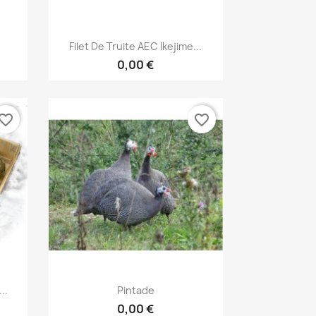
Aperçu rapide

Filet De Truite AEC Ikejime...
0,00 €
vorite_border
favorite_border
Aperçu rapide

..
Pintade
0,00 €