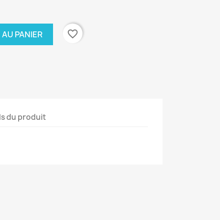
favorite_border
 AU PANIER
ls du produit