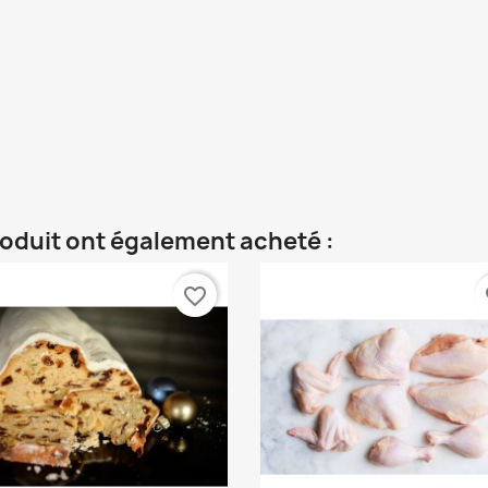
roduit ont également acheté :
favorite_border
fa