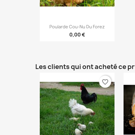
Aperçu rapide

Poularde Cou-Nu Du Forez
0,00 €
Les clients qui ont acheté ce p
favorite_border