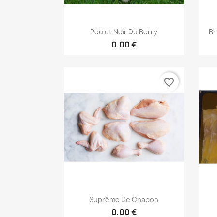
Aperçu rapide

Poulet Noir Du Berry
Br
0,00 €
favorite_border
Aperçu rapide

Suprême De Chapon
0,00 €