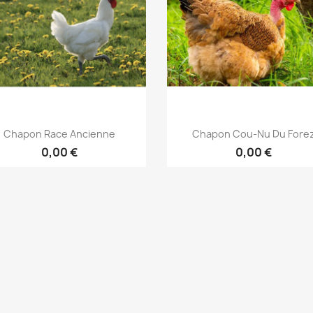
Aperçu rapide
Aperçu rapide


Chapon Race Ancienne
Chapon Cou-Nu Du Fore
0,00 €
0,00 €