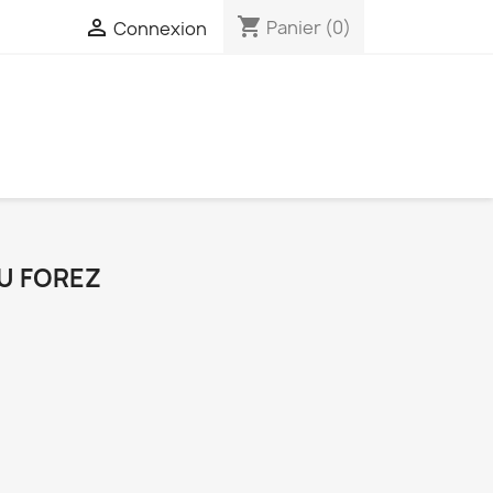
shopping_cart

Panier
(0)
Connexion
U FOREZ