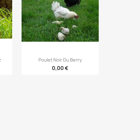
Aperçu rapide

z
Poulet Noir Du Berry
0,00 €