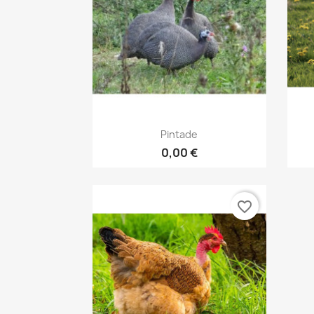
Aperçu rapide

Pintade
0,00 €
favorite_border