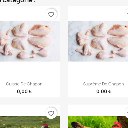
 catégorie :
favorite_border
fa
Aperçu rapide
Aperçu rapide


Cuisse De Chapon
Suprême De Chapon
0,00 €
0,00 €
favorite_border
fa