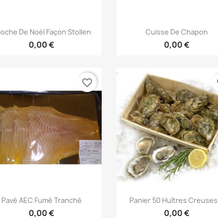
Aperçu rapide
Aperçu rapide


ioche De Noël Façon Stollen
Cuisse De Chapon
0,00 €
0,00 €
favorite_border
fa
Aperçu rapide
Aperçu rapide


Pavé AEC Fumé Tranché
Panier 50 Huîtres Creuses.
0,00 €
0,00 €